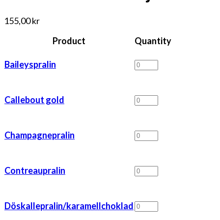
155,00
kr
Product
Quantity
Baileyspralin
Baileyspralin
mängd
Callebout
Callebout gold
gold
mängd
Champagnepralin
Champagnepralin
mängd
Contreaupralin
Contreaupralin
mängd
Döskallepralin/karame
Döskallepralin/karamellchoklad
mängd