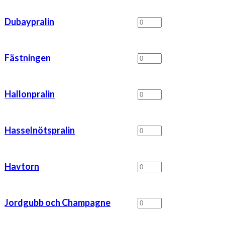
Dubaypralin
Dubaypralin
mängd
Fästningen
Fästningen
mängd
Hallonpralin
Hallonpralin
mängd
Hasselnötspralin
Hasselnötspralin
mängd
Havtorn
Havtorn
mängd
Jordgubb
Jordgubb och Champagne
och
Champagne