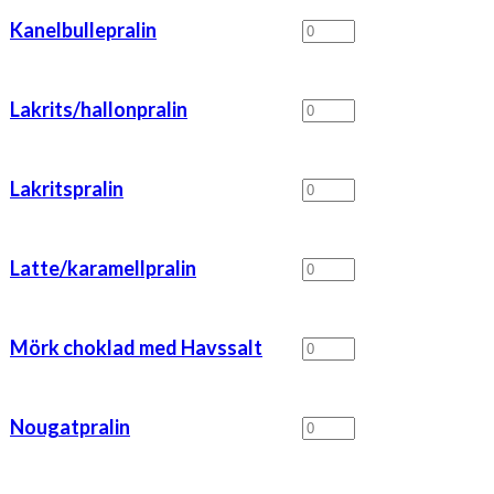
mängd
Kanelbullepralin
Kanelbullepralin
mängd
Lakrits/hallonpralin
Lakrits/hallonpralin
mängd
Lakritspralin
Lakritspralin
mängd
Latte/karamellpralin
Latte/karamellpralin
mängd
Mörk
Mörk choklad med Havssalt
choklad
med
Havssalt
Nougatpralin
Nougatpralin
mängd
mängd