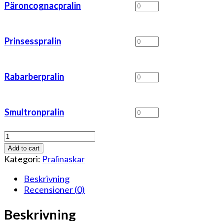
Päroncognacpralin
Päroncognacpralin
mängd
Prinsesspralin
Prinsesspralin
mängd
Rabarberpralin
Rabarberpralin
mängd
Smultronpralin
Smultronpralin
mängd
6
bitars
Add to cart
ask
Kategori:
Pralinaskar
mixa
själv
Beskrivning
mängd
Recensioner (0)
Beskrivning