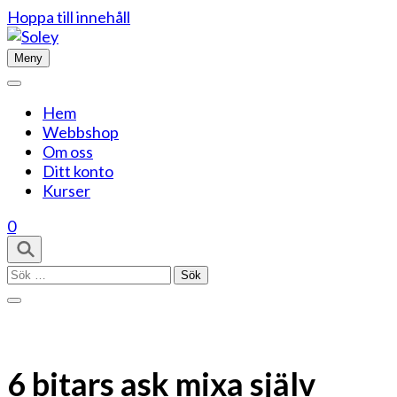
Hoppa till innehåll
Meny
Hem
Webbshop
Om oss
Ditt konto
Kurser
0
Sök
efter:
6 bitars ask mixa själv