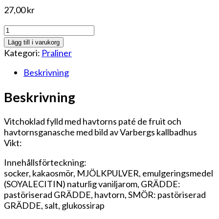
27,00
kr
Havtorn
mängd
Lägg till i varukorg
Kategori:
Praliner
Beskrivning
Beskrivning
Vitchoklad fylld med havtorns paté de fruit och
havtornsganasche med bild av Varbergs kallbadhus
Vikt:
Innehållsförteckning:
socker, kakaosmör, MJÖLKPULVER, emulgeringsmedel
(SOYALECITIN) naturlig vaniljarom, GRÄDDE:
pastöriserad GRÄDDE, havtorn, SMÖR: pastöriserad
GRÄDDE, salt, glukossirap