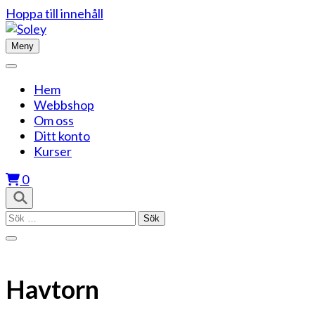
Hoppa till innehåll
Meny
Hem
Webbshop
Om oss
Ditt konto
Kurser
0
Sök
efter:
Havtorn