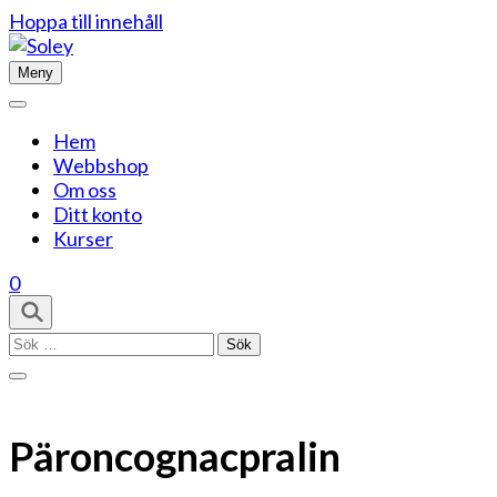
Hoppa till innehåll
Meny
Hem
Webbshop
Om oss
Ditt konto
Kurser
0
Sök
efter:
Päroncognacpralin