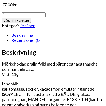
27,00
kr
Päroncognacpralin
mängd
Lägg till i varukorg
Kategori:
Praliner
Beskrivning
Recensioner (0)
Beskrivning
Mörkchoklad pralin fylld med päroncognacganasche
och mandelmassa
Vikt: 11gr
Innehåll:
kakaomassa, socker, kakaosmör, emulgeringsmedel
(SOYALECITIN), pastöriserad GRÄDDE, glukos,
päroncognac, MANDEL färgämne: E133, E104 (kan ha
negativ påverkan på barns beteende och