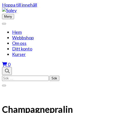
Hoppa till innehåll
Meny
Hem
Webbshop
Om oss
Ditt konto
Kurser
0
Sök
efter:
Champagnepralin