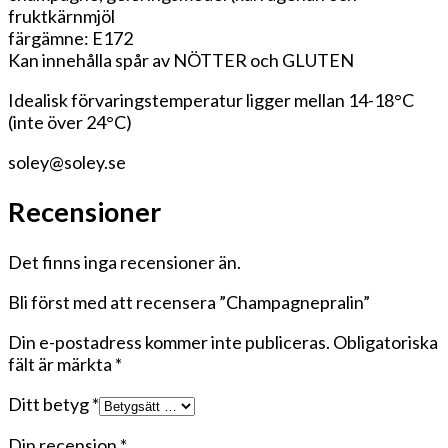
fruktkärnmjöl
färgämne: E172
Kan innehålla spår av NÖTTER och GLUTEN
Idealisk förvaringstemperatur ligger mellan 14-18°C
(inte över 24°C)
soley@soley.se
Recensioner
Det finns inga recensioner än.
Bli först med att recensera ”Champagnepralin”
Din e-postadress kommer inte publiceras.
Obligatoriska
fält är märkta
*
Ditt betyg
*
Din recension
*