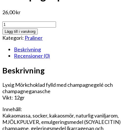
26,00
kr
Champagnepralin
mängd
Lägg till i varukorg
Kategori:
Praliner
Beskrivning
Recensioner (0)
Beskrivning
Lyxig Mörkchoklad fylld med champagnegelé och
champagneganasche
Vikt: 12gr
Innehåll:
Kakaomassa, socker, kakaosmör, naturlig vaniljarom,
MJÖLKPULVER, emulgeringsmedel (SOYALECITIN)
champagne, geleringsmedel (karragenan och