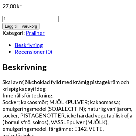
27,00
kr
Dubaypralin
mängd
Lägg till i varukorg
Kategori:
Praliner
Beskrivning
Recensioner (0)
Beskrivning
Skal av mjölkchoklad fylld med krämig pistagekräm och
krispig kadayifdeg
Innehållsförteckning:
Socker; kakaosmör; MJÖLKPULVER; kakaomassa;
emulgeringsmedel (SOJALECITIN); naturlig vaniljarom,
socker, PISTAGENÖTTER, icke härdad vegetabilisk olja
( bomullsfrö, solros), VASSLEpulver (MJÖLK),
emulgeringsmedel, färgämne: E142, VETE,
majsstärkelse