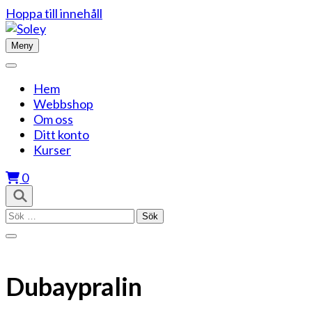
Hoppa till innehåll
Meny
Hem
Webbshop
Om oss
Ditt konto
Kurser
0
Sök
efter:
Dubaypralin