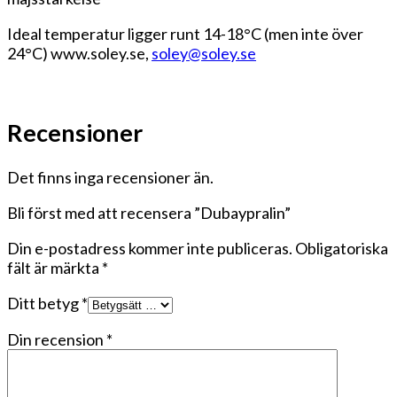
Ideal temperatur ligger runt 14-18°C (men inte över
24°C) www.soley.se,
soley@
s
oley.se
Recensioner
Det finns inga recensioner än.
Bli först med att recensera ”Dubaypralin”
Din e-postadress kommer inte publiceras.
Obligatoriska
fält är märkta
*
Ditt betyg
*
Din recension
*