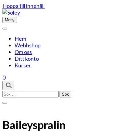
Hoppa till innehåll
Meny
Hem
Webbshop
Om oss
Ditt konto
Kurser
0
Sök
efter:
Baileyspralin