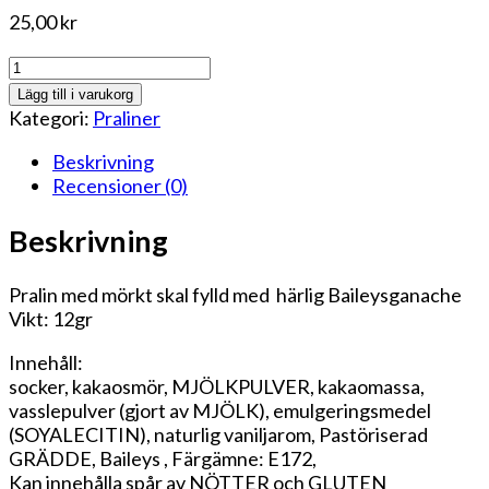
25,00
kr
Baileyspralin
mängd
Lägg till i varukorg
Kategori:
Praliner
Beskrivning
Recensioner (0)
Beskrivning
Pralin med mörkt skal fylld med härlig Baileysganache
Vikt: 12gr
Innehåll:
socker, kakaosmör, MJÖLKPULVER, kakaomassa,
vasslepulver (gjort av MJÖLK), emulgeringsmedel
(SOYALECITIN), naturlig vaniljarom,
Pastöriserad
GRÄDDE, Baileys , Färgämne: E172,
Kan innehålla spår av NÖTTER och GLUTEN