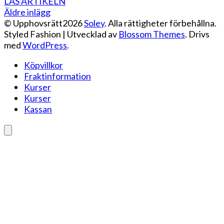
LÄS ARTIKELN
Inläggsnavigering
Äldre inlägg
© Upphovsrätt2026
Soley
. Alla rättigheter förbehållna.
Styled Fashion | Utvecklad av
Blossom Themes
. Drivs
med
WordPress
.
Köpvillkor
Fraktinformation
Kurser
Kurser
Kassan