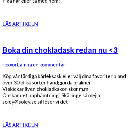
Fika här eller ta med hem!
LÄS ARTIKELN
Boka din chokladask redan nu <3
på
roxxor
Lämna en kommentar
Boka
Köp vår färdiga kärleksask eller välj dina favoriter bland
din
över 30 olika sorter handgjorda praliner!
chokladask
Vi skickar även chokladkakor, skor m.m
redan
Önskar det upphämtning i Skällinge så mejla
nu
soley@soley.se så löser vi det
<3
LÄS ARTIKELN