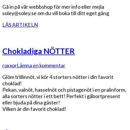
Gå in på vår webbshop för mer info eller mejla
soley@soley.se om du vill boka till ditt eget gäng
LÄS ARTIKELN
Chokladiga NÖTTER
på
roxxor
Lämna en kommentar
Chokladiga
Glöm trillinnöt, vi kör 4 storters nötter i din favorit
NÖTTER
choklad!
Pekan, valnöt, hasselnöt och pistagenöt i en pralinform,
alla sorters nötter i ett bett! Perfekt i gåbortpresent
eller bjuda på dina gäster!
Vilken är din favorit choklad!