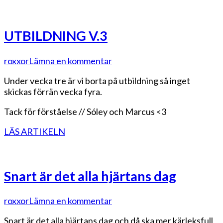
UTBILDNING V.3
på
roxxor
Lämna en kommentar
UTBILDNING
Under vecka tre är vi borta på utbildning så inget
V.3
skickas förrän vecka fyra.
Tack för förståelse // Sóley och Marcus <3
LÄS ARTIKELN
Snart är det alla hjärtans dag
på
roxxor
Lämna en kommentar
Snart
Snart är det alla hjärtans dag och då ska mer kärleksfull
är