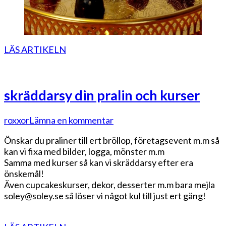
LÄS ARTIKELN
skräddarsy din pralin och kurser
på
roxxor
Lämna en kommentar
skräddarsy
Önskar du praliner till ert bröllop, företagsevent m.m så
din
kan vi fixa med bilder, logga, mönster m.m
pralin
Samma med kurser så kan vi skräddarsy efter era
och
önskemål!
kurser
Även cupcakeskurser, dekor, desserter m.m bara mejla
soley@soley.se så löser vi något kul till just ert gäng!