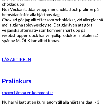
choklad upp!
det
Nu i Veckan laddar vi upp mer choklad och praliner på
alla
hemsidan inför alla hjärtans dag.
hjärtans
Choklad gör jag allteftersom och skickar, vid allergier så
dag
mejla gärna soley@soley.se. Det går även att göra
veganska alternativ som kommer snart upp på
webbshoppen dock har vi mjölkprodukter i lokalen så
spår av MJÖLK kan alltid finnas.
LÄS ARTIKELN
Pralinkurs
på
roxxor
Lämna en kommentar
Pralinkurs
Nu har vi lagt ut en kurs lagom till alla hjärtans dag! <3