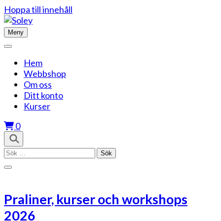
Hoppa till innehåll
Meny
Hem
Webbshop
Om oss
Ditt konto
Kurser
0
Sök
efter:
Praliner, kurser och workshops
2026