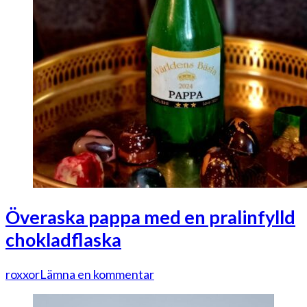
Överaska pappa med en pralinfylld
chokladflaska
på
roxxor
Lämna en kommentar
Överaska
pappa