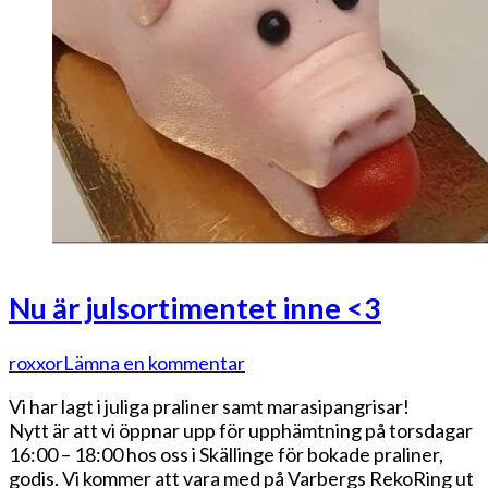
Nu är julsortimentet inne <3
på
roxxor
Lämna en kommentar
Nu
Vi har lagt i juliga praliner samt marasipangrisar!
är
Nytt är att vi öppnar upp för upphämtning på torsdagar
julsortimentet
16:00 – 18:00 hos oss i Skällinge för bokade praliner,
inne
godis. Vi kommer att vara med på Varbergs RekoRing ut
<3