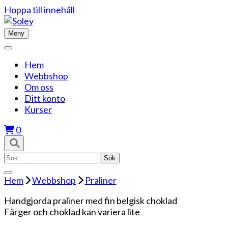
Hoppa till innehåll
Meny
Hem
Webbshop
Om oss
Ditt konto
Kurser
0
Sök
efter:
Hem
Webbshop
Praliner
Handgjorda praliner med fin belgisk choklad
Färger och choklad kan variera lite