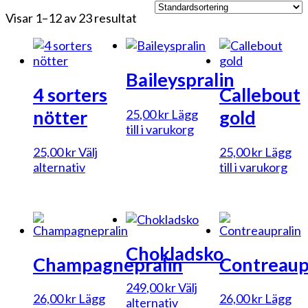
Visar 1–12 av 23 resultat
Baileyspralin
4 sorters
Callebout
nötter
gold
25,00
kr
Lägg
till i varukorg
25,00
kr
Välj
25,00
kr
Lägg
Den
alternativ
till i varukorg
här
produkten
har
flera
varianter.
Chokladsko
De
Champagnepralin
Contreaup
olika
alternativen
249,00
kr
Välj
26,00
kr
Lägg
26,00
kr
Lägg
Den
kan
alternativ