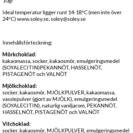
10gr
Ideal temperatur ligger runt 14-18°C (men inte över
24°C) www.soley.se, soley@
s
oley.se
Innehållsförteckning:
Mörkchoklad:
kakaomassa, socker, kakaosmör, emulgeringsmedel
(SOYALECITIN)PEKANNÖT, HASSELNÖT,
PISTAGENÖT och VALNÖT
Mjölkchoklad:
socker, kakaosmör, MJÖLKPULVER, kakaomassa,
vasslepulver (gjort av MJÖLK), emulgeringsmedel
(SOYALECITIN), naturlig vaniljarom, PEKANNÖT,
HASSELNÖT, PISTAGENÖT och VALNÖT
Vitchoklad:
socker, kakaosmör, MJÖLKPULVER, emulgeringsmedel