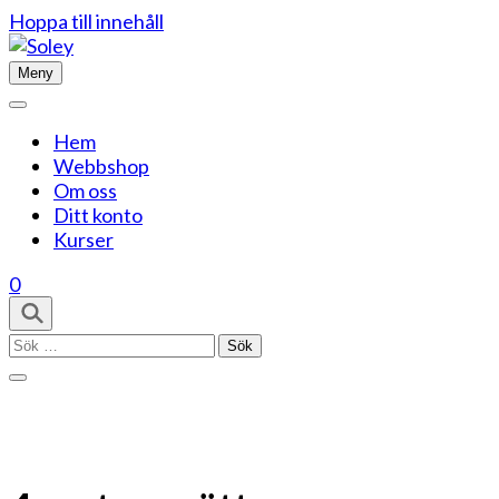
Hoppa till innehåll
Meny
Hem
Webbshop
Om oss
Ditt konto
Kurser
0
Sök
efter: