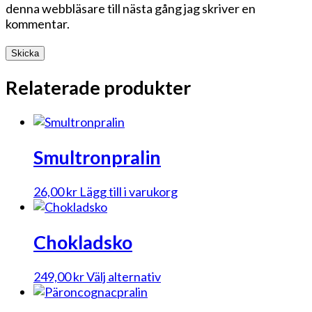
denna webbläsare till nästa gång jag skriver en
kommentar.
Relaterade produkter
Smultronpralin
26,00
kr
Lägg till i varukorg
Chokladsko
Den
249,00
kr
Välj alternativ
här
produkten