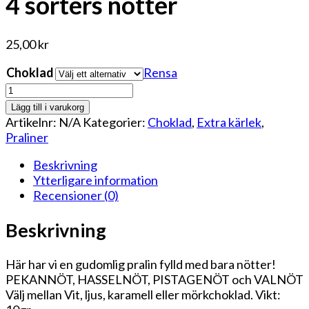
4 sorters nötter
25,00
kr
Choklad
Rensa
4
sorters
Lägg till i varukorg
nötter
Artikelnr:
N/A
Kategorier:
Choklad
,
Extra kärlek
,
mängd
Praliner
Beskrivning
Ytterligare information
Recensioner (0)
Beskrivning
Här har vi en gudomlig pralin fylld med bara nötter!
PEKANNÖT, HASSELNÖT, PISTAGENÖT och VALNÖT
Välj mellan Vit, ljus, karamell eller mörkchoklad. Vikt: