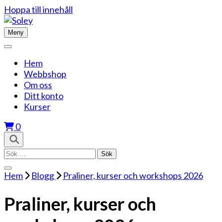
Hoppa till innehåll
Meny
Hem
Webbshop
Om oss
Ditt konto
Kurser
0
Sök
efter:
Hem
Blogg
Praliner, kurser och workshops 2026
Praliner, kurser och