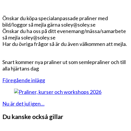
Önskar du köpa specialanpassade praliner med
bild/loggor så mejla gärna soley@soley.se
Önskar du ha oss på ditt evenemang/mässa/samarbete
så mejla soley@soley.se
Har du övriga frågor så är du även välkommen att mejla.
Snart kommer nya praliner ut som semlepraliner och till
alla hjärtans dag
Inläggsnavigering
Föregående inlägg
Nu är det jul igen…
Du kanske också gillar