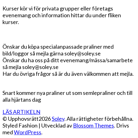
Kurser kör vi för privata grupper eller företags
evenemang och information hittar du under fliken
kurser.
Önskar du köpa specialanpassade praliner med
bild/loggor så mejla gärna soley@soley.se
Önskar du ha oss på ditt evenemang/mässa/samarbete
så mejla soley@soley.se
Har du övriga frågor så är du även välkommen att mejla.
Snart kommer nya praliner ut som semlepraliner och till
alla hjärtans dag
LÄS ARTIKELN
© Upphovsrätt2026
Soley
. Alla rättigheter förbehållna.
Styled Fashion | Utvecklad av
Blossom Themes
. Drivs
med
WordPress
.