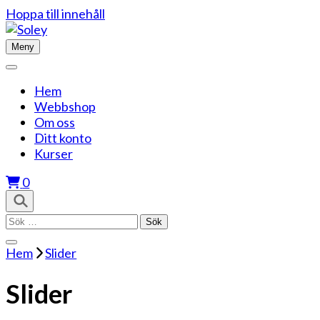
Hoppa till innehåll
Meny
Hem
Webbshop
Om oss
Ditt konto
Kurser
0
Sök
efter:
Hem
Slider
Slider