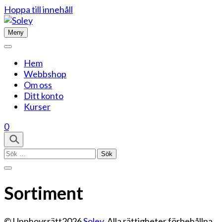
Hoppa till innehåll
Meny
Hem
Webbshop
Om oss
Ditt konto
Kurser
0
Sök
efter:
Sortiment
© Upphovsrätt2026
Soley
. Alla rättigheter förbehållna.