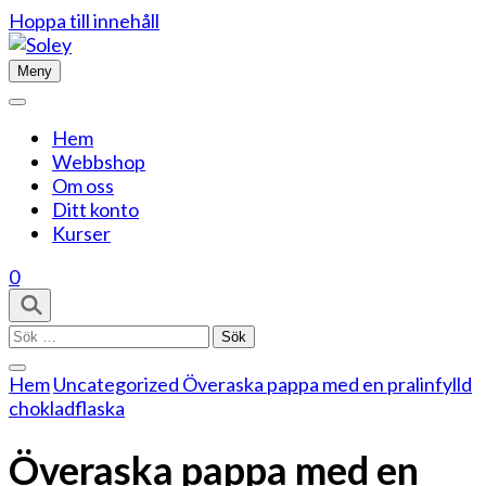
Hoppa till innehåll
Meny
Hem
Webbshop
Om oss
Ditt konto
Kurser
0
Sök
efter:
Hem
Uncategorized
Överaska pappa med en pralinfylld
chokladflaska
Överaska pappa med en