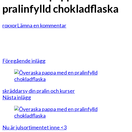
pralinfylld chokladflaska
på
roxxor
Lämna en kommentar
Överaska
pappa
med
en
pralinfylld
Inläggsnavigering
Föregående inlägg
chokladflaska
skräddarsy din pralin och kurser
Nästa inlägg
Nu är julsortimentet inne <3