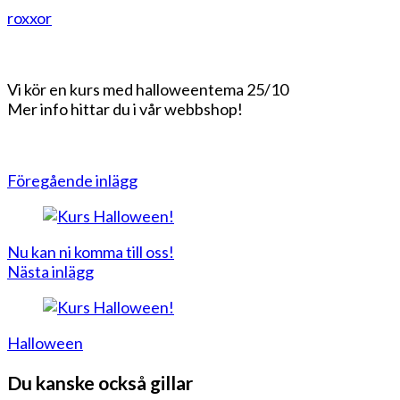
roxxor
Vi kör en kurs med halloweentema 25/10
Mer info hittar du i vår webbshop!
Inläggsnavigering
Föregående inlägg
Nu kan ni komma till oss!
Nästa inlägg
Halloween
Du kanske också gillar