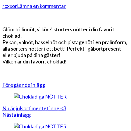
på
roxxor
Lämna en kommentar
Chokladiga
NÖTTER
Glöm trillinnöt, vi kör 4 storters nötter i din favorit
choklad!
Pekan, valnöt, hasselnöt och pistagenöt i en pralinform,
alla sorters nötter i ett bett! Perfekt i gåbortpresent
eller bjuda på dina gäster!
Vilken är din favorit choklad!
Inläggsnavigering
Föregående inlägg
Nu är julsortimentet inne <3
Nästa inlägg