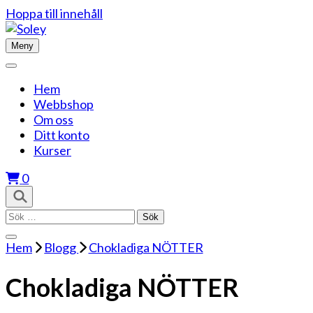
Hoppa till innehåll
Meny
Hem
Webbshop
Om oss
Ditt konto
Kurser
0
Sök
efter:
Hem
Blogg
Chokladiga NÖTTER
Chokladiga NÖTTER