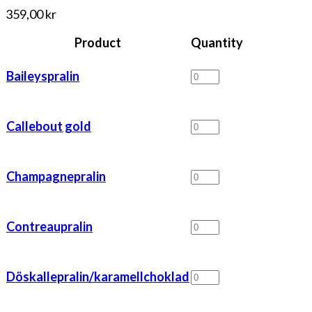
359,00
kr
Product
Quantity
Baileyspralin
Baileyspralin
mängd
Callebout
Callebout gold
gold
mängd
Champagnepralin
Champagnepralin
mängd
Contreaupralin
Contreaupralin
mängd
Döskallepralin/karame
Döskallepralin/karamellchoklad
mängd