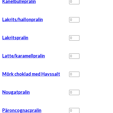
Kanelbullepralin
Kanelbullepralin
mängd
Lakrits/hallonpralin
Lakrits/hallonpralin
mängd
Lakritspralin
Lakritspralin
mängd
Latte/karamellpralin
Latte/karamellpralin
mängd
Mörk
Mörk choklad med Havssalt
choklad
med
Havssalt
Nougatpralin
Nougatpralin
mängd
mängd
Päroncognacpralin
Päroncognacpralin