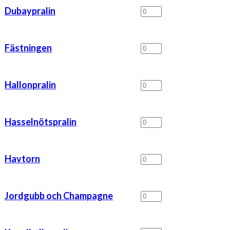
Dubaypralin
Dubaypralin
mängd
Fästningen
Fästningen
mängd
Hallonpralin
Hallonpralin
mängd
Hasselnötspralin
Hasselnötspralin
mängd
Havtorn
Havtorn
mängd
Jordgubb
Jordgubb och Champagne
och
Champagne
mängd