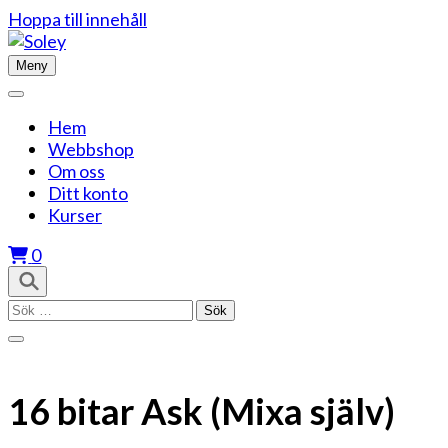
Hoppa till innehåll
Meny
Hem
Webbshop
Om oss
Ditt konto
Kurser
0
Sök
efter:
16 bitar Ask (Mixa själv)