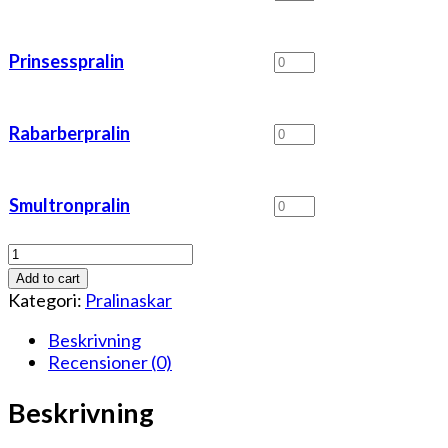
mängd
Prinsesspralin
Prinsesspralin
mängd
Rabarberpralin
Rabarberpralin
mängd
Smultronpralin
Smultronpralin
mängd
16
bitar
Add to cart
Ask
Kategori:
Pralinaskar
(Mixa
själv)
Beskrivning
mängd
Recensioner (0)
Beskrivning